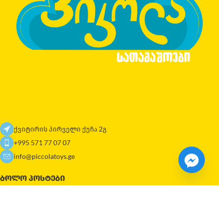
ქვიტირის პირველი ქუჩა 2გ
+995 571 77 07 07
info@piccolatoys.ge
ᲑᲝᲚᲝ ᲞᲝᲡᲢᲔᲑᲘ
ᲜᲐᲕᲘᲒᲐᲪᲘᲐ