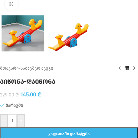
Click to enlarge
მთავარი
/
საბავშვო ავეჯი
აიწონა-დაიწონა
145.00
₾
229.00
₾
მარაგში
-
+
ᲙᲐᲚᲐᲗᲐᲨᲘ ᲓᲐᲛᲐᲢᲔᲑᲐ