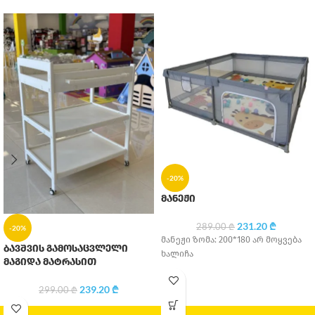
-20%
მანეჟი
231.20
₾
289.00
₾
-20%
მანეჟი ზომა: 200*180 არ მოყვება
ბავშვის გამოსაცვლელი
ხალიჩა
მაგიდა მატრასით
239.20
₾
299.00
₾