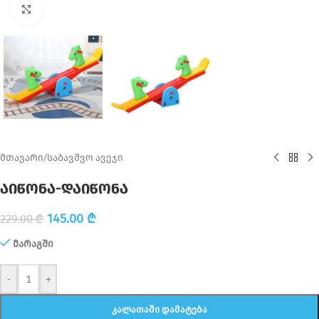
Click to enlarge
მთავარი
/
საბავშვო ავეჯი
აიწონა-დაიწონა
145.00
₾
229.00
₾
მარაგში
-
+
ᲙᲐᲚᲐᲗᲐᲨᲘ ᲓᲐᲛᲐᲢᲔᲑᲐ