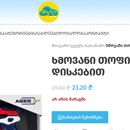
Ბ
ᲙᲐᲢᲔᲒᲝᲠᲘᲔᲑᲘ
ᲡᲘᲐᲮᲚᲔᲔᲑᲘ
ᲚᲝᲘᲐᲚᲝᲑᲐ
ᲙᲝᲜᲢᲐᲥᲢᲘ
მთავარი
/
ყველა სათამაშო
/
ხმოვანი თ
ხმოვანი თოფ
დისკებით
23.20
₾
29.00
₾
არ არის მარაგში
ნაშთების შემოწმება