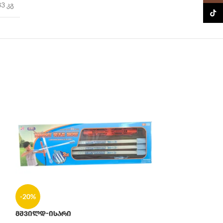
33 კგ
TikTo
-20%
მშვილდ-ისარი
-20%