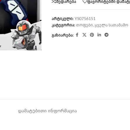
შედარება
ფავორიტებში დამატ
არტიკული:
YS0756151
კატეგორია:
თოფები
,
ყველა სათამაშო
გაზიარება:
ᲓᲐᲛᲐᲢᲔᲑᲘᲗᲘ ᲘᲜᲤᲝᲠᲛᲐᲪᲘᲐ