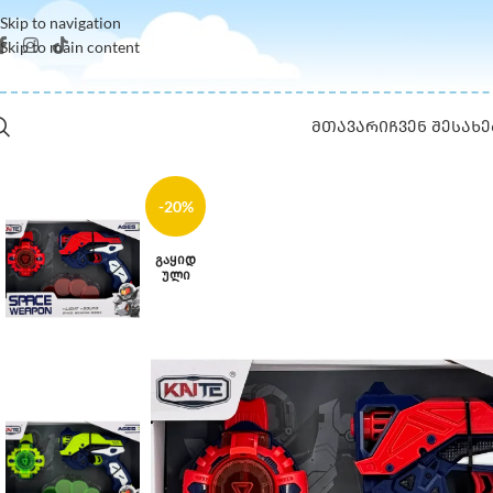
Skip to navigation
Skip to main content
ᲛᲗᲐᲕᲐᲠᲘ
ᲩᲕᲔᲜ ᲨᲔᲡᲐᲮᲔ
-20%
ᲒᲐᲧᲘᲓ
ᲣᲚᲘ