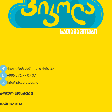
ქვიტირის პირველი ქუჩა 2გ
+995 571 77 07 07
info@piccolatoys.ge
ᲑᲝᲚᲝ ᲞᲝᲡᲢᲔᲑᲘ
ᲜᲐᲕᲘᲒᲐᲪᲘᲐ