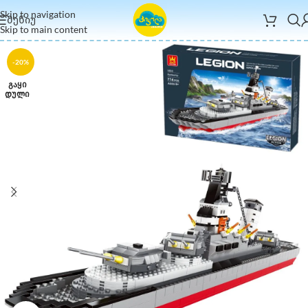
Skip to navigation
ᲛᲔᲜᲘᲣ
Skip to main content
-20%
ᲒᲐᲧᲘ
ᲓᲣᲚᲘ