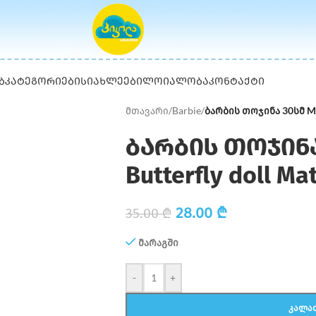
Ბ
ᲙᲐᲢᲔᲒᲝᲠᲘᲔᲑᲘ
ᲡᲘᲐᲮᲚᲔᲔᲑᲘ
ᲚᲝᲘᲐᲚᲝᲑᲐ
ᲙᲝᲜᲢᲐᲥᲢᲘ
მთავარი
/
Barbie
/
ბარბის თოჯინა 30სმ Matt
ბარბის თოჯინა 
Butterfly doll Mat
28.00
₾
35.00
₾
მარაგში
-
+
ᲙᲐᲚᲐ