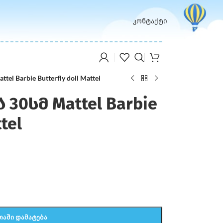
კონტაქტი
el Barbie Butterfly doll Mattel
30სმ Mattel Barbie
tel
ᲗᲐᲨᲘ ᲓᲐᲛᲐᲢᲔᲑᲐ