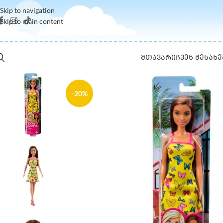
Skip to navigation
Skip to main content
ᲛᲗᲐᲕᲐᲠᲘ
ᲩᲕᲔᲜ ᲨᲔᲡᲐᲮᲔ
-20%