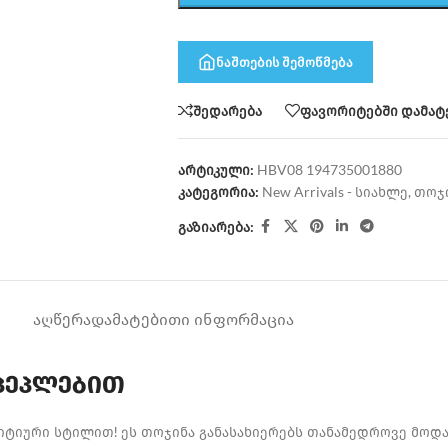
ნაშთების შემოწმება
შედარება
ფავორიტებში დამატ
არტიკული:
HBV08 194735001880
კატეგორია:
New Arrivals - სიახლე
,
თოჯ
გაზიარება:
ᲐᲦᲬᲔᲠᲐ
ᲓᲐᲛᲐᲢᲔᲑᲘᲗᲘ ᲘᲜᲤᲝᲠᲛᲐᲪᲘᲐ
 პეპლებით
ზიტიური სტილით! ეს თოჯინა განასახიერებს თანამედროვე მოდას