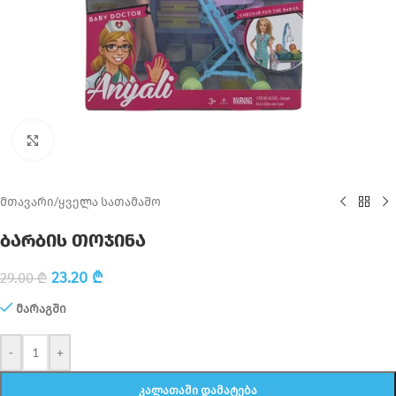
Click to enlarge
მთავარი
/
ყველა სათამაშო
ბარბის თოჯინა
23.20
₾
29.00
₾
მარაგში
-
+
ᲙᲐᲚᲐᲗᲐᲨᲘ ᲓᲐᲛᲐᲢᲔᲑᲐ