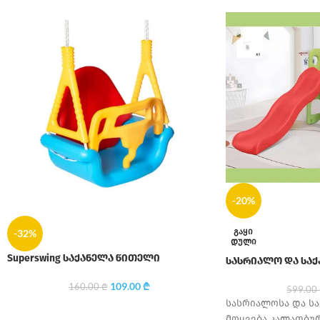
-20%
ᲒᲐᲧᲘ
-32%
ᲓᲣᲚᲘ
Superswing საქანელა წითელი
სასრიალო და საქ
109.00
₾
160.00
₾
599.00
სასრიალოსა და ს
მოყვება კალათბურ