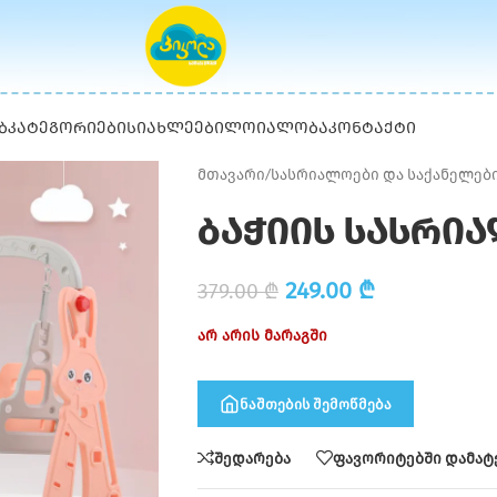
Ბ
ᲙᲐᲢᲔᲒᲝᲠᲘᲔᲑᲘ
ᲡᲘᲐᲮᲚᲔᲔᲑᲘ
ᲚᲝᲘᲐᲚᲝᲑᲐ
ᲙᲝᲜᲢᲐᲥᲢᲘ
მთავარი
/
სასრიალოები და საქანელებ
ბაჭიის სასრი
249.00
₾
379.00
₾
არ არის მარაგში
ნაშთების შემოწმება
შედარება
ფავორიტებში დამატ