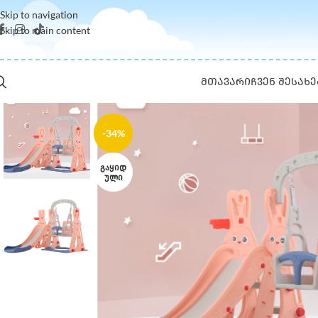
Skip to navigation
Skip to main content
ᲛᲗᲐᲕᲐᲠᲘ
ᲩᲕᲔᲜ ᲨᲔᲡᲐᲮᲔ
-34%
ᲒᲐᲧᲘᲓ
ᲣᲚᲘ