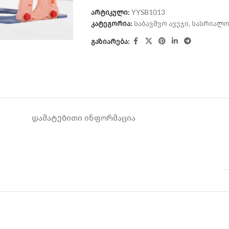
არტიკული:
YYSB1013
კატეგორია:
საბავშვო ავეჯი
,
სასრიალო
გაზიარება:
ᲓᲐᲛᲐᲢᲔᲑᲘᲗᲘ ᲘᲜᲤᲝᲠᲛᲐᲪᲘᲐ