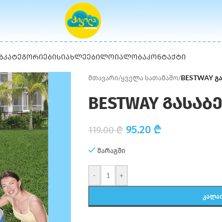
Ბ
ᲙᲐᲢᲔᲒᲝᲠᲘᲔᲑᲘ
ᲡᲘᲐᲮᲚᲔᲔᲑᲘ
ᲚᲝᲘᲐᲚᲝᲑᲐ
ᲙᲝᲜᲢᲐᲥᲢᲘ
მთავარი
/
ყველა სათამაშო
/
BESTWAY გა
BESTWAY გასაბ
95.20
₾
119.00
₾
მარაგში
-
+
ᲙᲐᲚᲐ