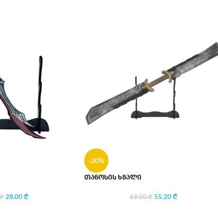
-20%
თანოსის ხმალი
28.00
₾
55.20
₾
₾
69.00
₾