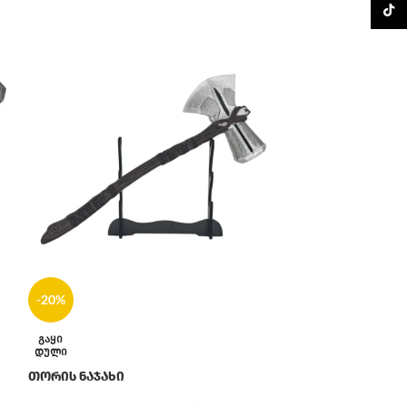
TikTo
-20%
ᲒᲐᲧᲘ
-20%
ᲓᲣᲚᲘ
თორის ნაჯახი
ᲒᲐᲧᲘ
ᲓᲣᲚᲘ