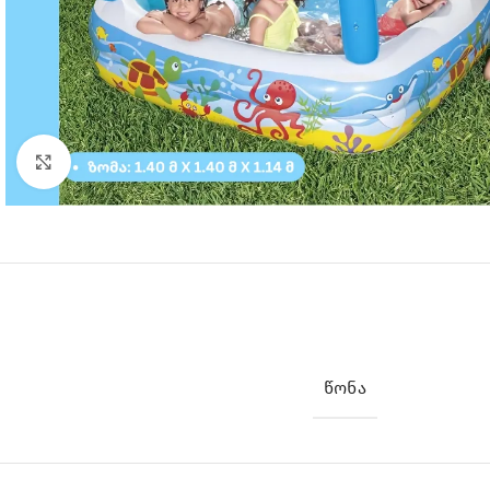
Click to enlarge
ᲬᲝᲜᲐ