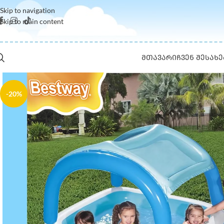
Skip to navigation
Skip to main content
ᲛᲗᲐᲕᲐᲠᲘ
ᲩᲕᲔᲜ ᲨᲔᲡᲐᲮᲔ
-20%