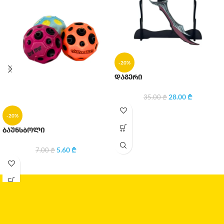
-20%
დაგერი
28.00
₾
35.00
₾
-20%
ბაუნსბოლი
5.60
₾
7.00
₾