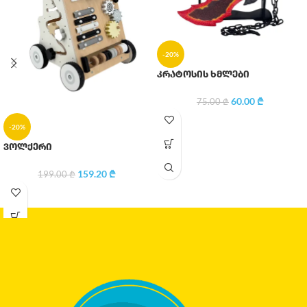
-20%
კრატოსის ხმლები
60.00
₾
75.00
₾
-20%
ვოლქერი
159.20
₾
199.00
₾