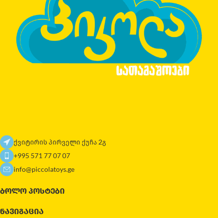
ქვიტირის პირველი ქუჩა 2გ
+995 571 77 07 07
info@piccolatoys.ge
ᲑᲝᲚᲝ ᲞᲝᲡᲢᲔᲑᲘ
ᲜᲐᲕᲘᲒᲐᲪᲘᲐ