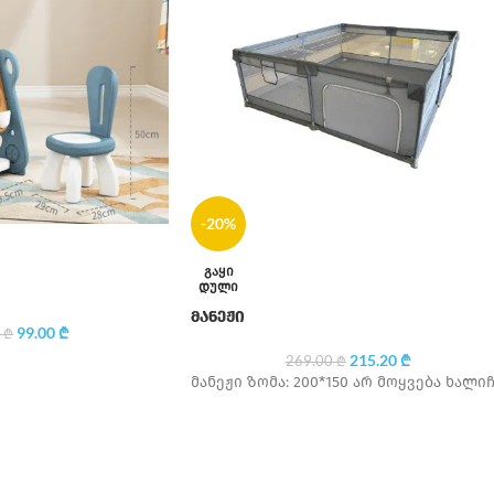
-20%
ᲒᲐᲧᲘ
ᲓᲣᲚᲘ
მანეჟი
99.00
₾
0
₾
215.20
₾
269.00
₾
მანეჟი ზომა: 200*150 არ მოყვება ხალი