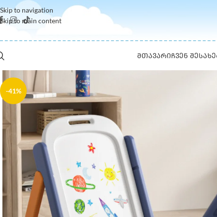
Skip to navigation
Skip to main content
ᲛᲗᲐᲕᲐᲠᲘ
ᲩᲕᲔᲜ ᲨᲔᲡᲐᲮᲔ
-41%