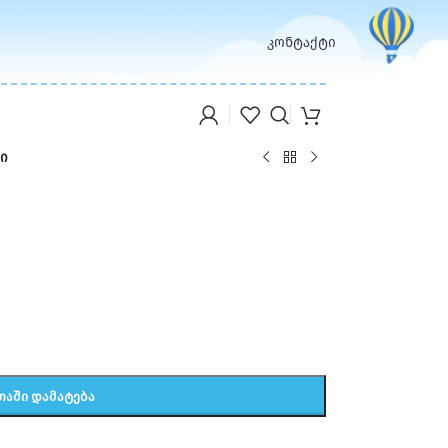
კონტაქტი
მი
ᲗᲐᲨᲘ ᲓᲐᲛᲐᲢᲔᲑᲐ