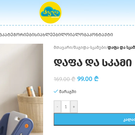
Ბ
ᲙᲐᲢᲔᲒᲝᲠᲘᲔᲑᲘ
ᲡᲘᲐᲮᲚᲔᲔᲑᲘ
ᲚᲝᲘᲐᲚᲝᲑᲐ
ᲙᲝᲜᲢᲐᲥᲢᲘ
მთავარი
/
მაგიდა-სკამები
/
დაფა და სკა
დაფა და სკამი
99.00
₾
169.00
₾
მარაგში
-
+
ᲙᲐᲚᲐ