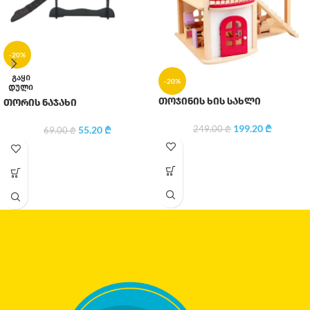
-20%
ᲒᲐᲧᲘ
-20%
ᲓᲣᲚᲘ
თოჯინის ხის სახლი
თორის ნაჯახი
199.20
₾
249.00
₾
55.20
₾
69.00
₾