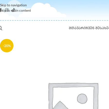
Skip to navigation
Skip to main content
ᲛᲗᲐᲕᲐᲠᲘ
ᲩᲕᲔᲜ ᲨᲔᲡᲐᲮᲔ
-20%