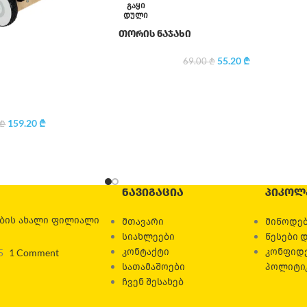
ᲒᲐᲧᲘ
ᲓᲣᲚᲘ
თორის ნაჯახი
55.20
₾
69.00
₾
159.20
₾
₾
ᲜᲐᲕᲘᲒᲐᲪᲘᲐ
ᲞᲘᲙᲝᲚ
ების ახალი ფილიალი
მთავარი
მიწოდებ
სიახლეები
წესები 
კონტაქტი
კონფიდ
5
1 Comment
სათამაშოები
პოლიტი
ჩვენ შესახებ