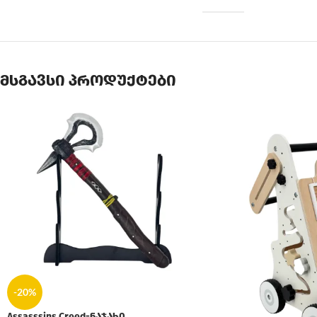
მსგავსი პროდუქტები
-20%
Assasssins Creed-ნაჯახი