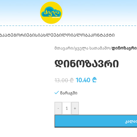
Ბ
ᲙᲐᲢᲔᲒᲝᲠᲘᲔᲑᲘ
ᲡᲘᲐᲮᲚᲔᲔᲑᲘ
ᲚᲝᲘᲐᲚᲝᲑᲐ
ᲙᲝᲜᲢᲐᲥᲢᲘ
მთავარი
/
ყველა სათამაშო
/
დინოზავრი
დინოზავრი
10.40
₾
13.00
₾
მარაგში
-
+
ᲙᲐᲚᲐ