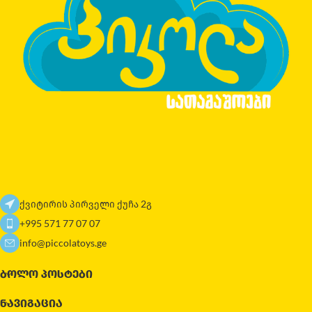
ქვიტირის პირველი ქუჩა 2გ
+995 571 77 07 07
info@piccolatoys.ge
ᲑᲝᲚᲝ ᲞᲝᲡᲢᲔᲑᲘ
ᲜᲐᲕᲘᲒᲐᲪᲘᲐ