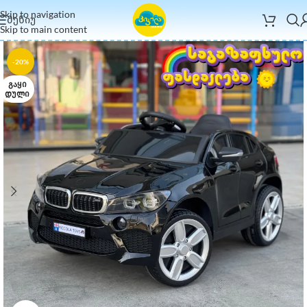
Skip to navigation
ᲛᲔᲜᲘᲣ
Skip to main content
-20%
ᲒᲐᲧᲘ
ᲓᲣᲚᲘ