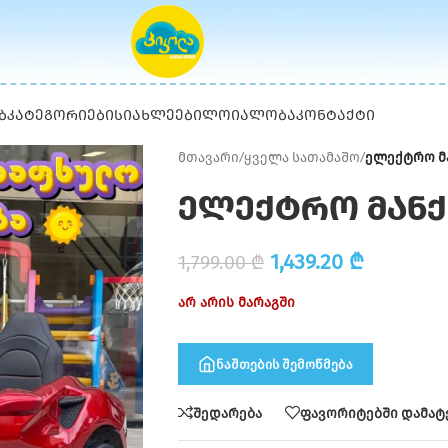
Ბ
ᲙᲐᲢᲔᲒᲝᲠᲘᲔᲑᲘ
ᲡᲘᲐᲮᲚᲔᲔᲑᲘ
ᲚᲝᲘᲐᲚᲝᲑᲐ
ᲙᲝᲜᲢᲐᲥᲢᲘ
მთავარი
/
ყველა სათამაშო
/
ელექტრო მან
ელექტრო მანქან
1,439.20
₾
1,799.00
₾
არ არის მარაგში
ნაშთების შემოწმება
შედარება
ფავორიტებში დამატ