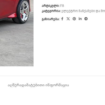
არტიკული:
F8
კატეგორია:
ელექტრო მანქანები და მ
გაზიარება:
ᲐᲦᲬᲔᲠᲐ
ᲓᲐᲛᲐᲢᲔᲑᲘᲗᲘ ᲘᲜᲤᲝᲠᲛᲐᲪᲘᲐ