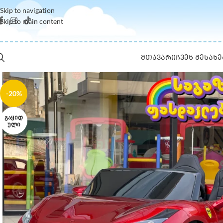
Skip to navigation
Skip to main content
ᲛᲗᲐᲕᲐᲠᲘ
ᲩᲕᲔᲜ ᲨᲔᲡᲐᲮᲔ
-20%
ᲒᲐᲧᲘᲓ
ᲣᲚᲘ