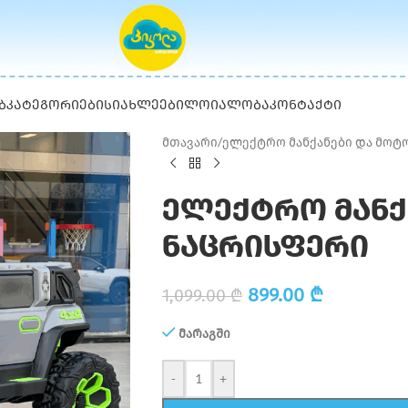
Ბ
ᲙᲐᲢᲔᲒᲝᲠᲘᲔᲑᲘ
ᲡᲘᲐᲮᲚᲔᲔᲑᲘ
ᲚᲝᲘᲐᲚᲝᲑᲐ
ᲙᲝᲜᲢᲐᲥᲢᲘ
მთავარი
/
ელექტრო მანქანები და მოტ
ელექტრო მანქა
ნაცრისფერი
899.00
₾
1,099.00
₾
მარაგში
-
+