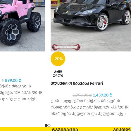
-20%
ᲒᲐᲧᲘ
ᲓᲣᲚᲘ
899.00
₾
0
₾
ელექტრო მანქანა Ferrari
ნქანა ძრავების
ენტი: 12V 4.5AH/20HR
1,439.20
₾
1,799.00
₾
 და პულტით აქვს
ტიპი: ელექტრო მანქანა ძრავების
ედი საბურავის
რაოდენობა: 2 ელემენტი: 12V 7AH/20HR
ავარძლის
იმართება პედლით და პულტით აქვს
უსაფრთხოების ღვედი საბურავის
მასალა: კაუჩუკი სავარძლის
ᲜᲐᲕᲘᲒᲐᲪᲘᲐ
ᲞᲘᲙᲝᲚ