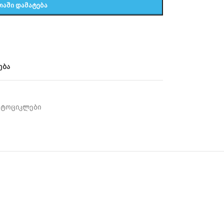
ᲗᲐᲨᲘ ᲓᲐᲛᲐᲢᲔᲑᲐ
ება
ოტოციკლები