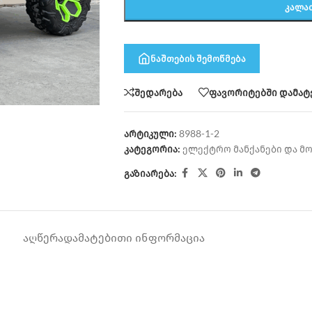
ᲙᲐᲚᲐ
ნაშთების შემოწმება
შედარება
ფავორიტებში დამატ
არტიკული:
8988-1-2
კატეგორია:
ელექტრო მანქანები და მ
გაზიარება:
ᲐᲦᲬᲔᲠᲐ
ᲓᲐᲛᲐᲢᲔᲑᲘᲗᲘ ᲘᲜᲤᲝᲠᲛᲐᲪᲘᲐ