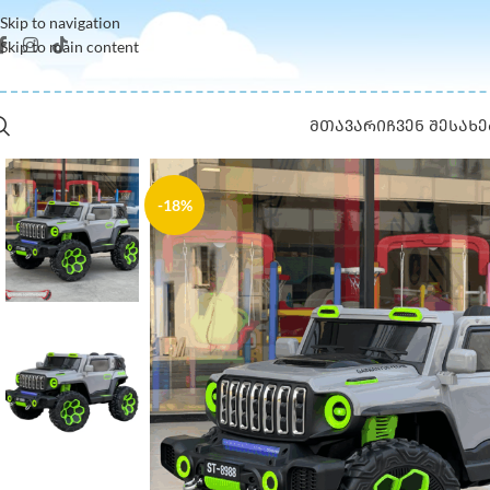
Skip to navigation
Skip to main content
ᲛᲗᲐᲕᲐᲠᲘ
ᲩᲕᲔᲜ ᲨᲔᲡᲐᲮᲔ
-18%