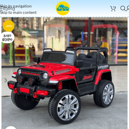
Skip to navigation
ᲛᲔᲜᲘᲣ
Skip to main content
-20%
ᲒᲐᲧᲘ
ᲓᲣᲚᲘ