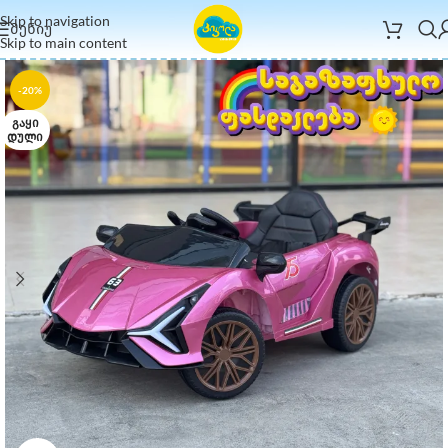
Skip to navigation
ᲛᲔᲜᲘᲣ
Skip to main content
-20%
ᲒᲐᲧᲘ
ᲓᲣᲚᲘ