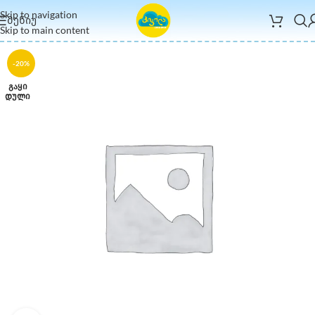
Skip to navigation
ᲛᲔᲜᲘᲣ
Skip to main content
-20%
ᲒᲐᲧᲘ
ᲓᲣᲚᲘ