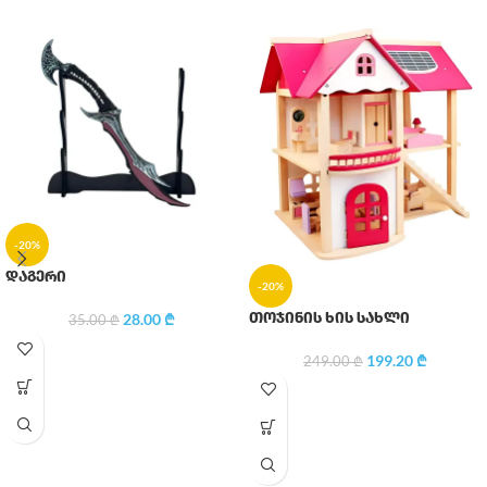
-20%
დაგერი
-20%
თოჯინის ხის სახლი
28.00
₾
35.00
₾
199.20
₾
249.00
₾