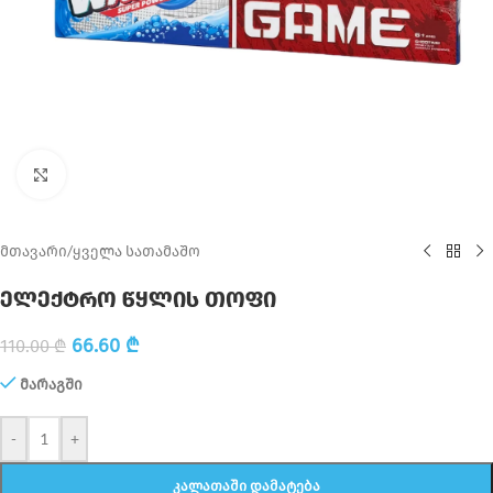
Click to enlarge
მთავარი
/
ყველა სათამაშო
ელექტრო წყლის თოფი
66.60
₾
110.00
₾
მარაგში
-
+
ᲙᲐᲚᲐᲗᲐᲨᲘ ᲓᲐᲛᲐᲢᲔᲑᲐ