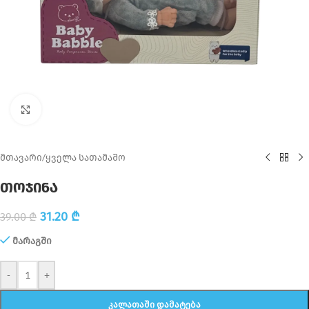
Click to enlarge
მთავარი
/
ყველა სათამაშო
თოჯინა
31.20
₾
39.00
₾
მარაგში
-
+
ᲙᲐᲚᲐᲗᲐᲨᲘ ᲓᲐᲛᲐᲢᲔᲑᲐ