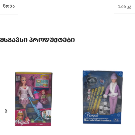
ᲬᲝᲜᲐ
1.66 კგ
მსგავსი პროდუქტები