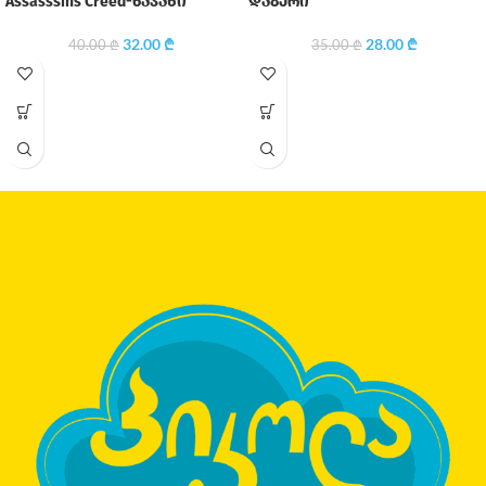
Assasssins Creed-ნაჯახი
დაგერი
32.00
₾
28.00
₾
40.00
₾
35.00
₾