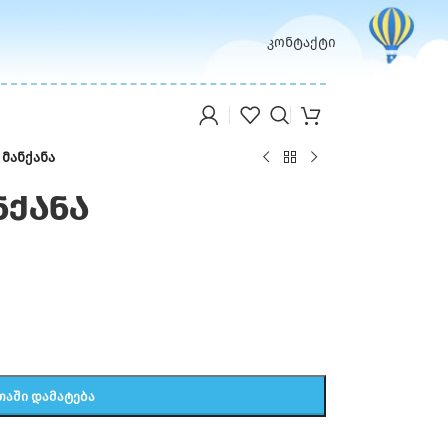
კონტაქტი
მანქანა
ნქანა
ᲗᲐᲨᲘ ᲓᲐᲛᲐᲢᲔᲑᲐ