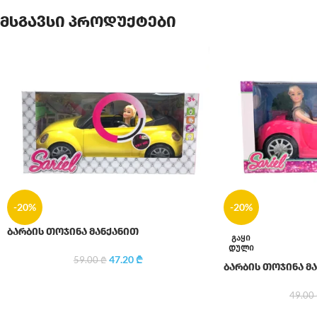
მსგავსი პროდუქტები
-20%
-20%
ბარბის თოჯინა მანქანით
ᲒᲐᲧᲘ
ᲓᲣᲚᲘ
47.20
₾
59.00
₾
ბარბის თოჯინა მ
49.00