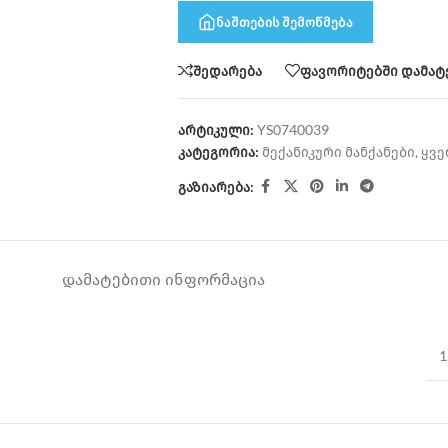
ნაშთების შემოწმება
შედარება
ფავორიტებში დამატ
არტიკული:
YS0740039
კატეგორია:
მექანიკური მანქანები
,
ყვე
გაზიარება:
ᲓᲐᲛᲐᲢᲔᲑᲘᲗᲘ ᲘᲜᲤᲝᲠᲛᲐᲪᲘᲐ
1