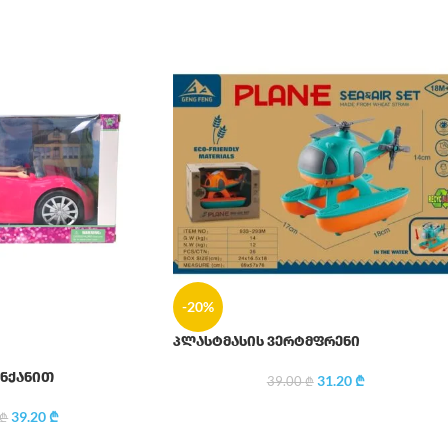
-20%
პლასტმასის ვერტმფრენი
ანქანით
31.20
₾
39.00
₾
39.20
₾
₾