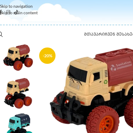
Skip to navigation
Skip to main content
ᲛᲗᲐᲕᲐᲠᲘ
ᲩᲕᲔᲜ ᲨᲔᲡᲐᲮᲔ
-20%