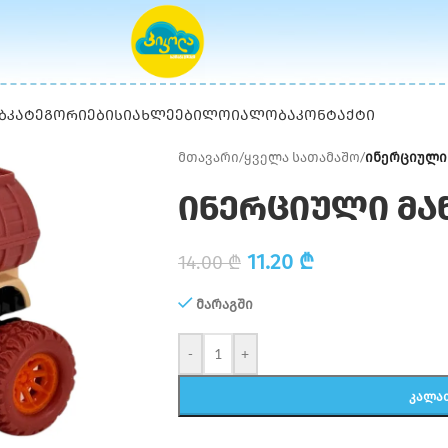
Ბ
ᲙᲐᲢᲔᲒᲝᲠᲘᲔᲑᲘ
ᲡᲘᲐᲮᲚᲔᲔᲑᲘ
ᲚᲝᲘᲐᲚᲝᲑᲐ
ᲙᲝᲜᲢᲐᲥᲢᲘ
მთავარი
/
ყველა სათამაშო
/
ინერციული 
ინერციული მა
11.20
₾
14.00
₾
მარაგში
-
+
ᲙᲐᲚᲐ