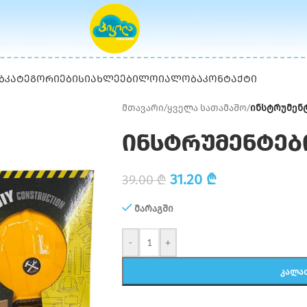
Ბ
ᲙᲐᲢᲔᲒᲝᲠᲘᲔᲑᲘ
ᲡᲘᲐᲮᲚᲔᲔᲑᲘ
ᲚᲝᲘᲐᲚᲝᲑᲐ
ᲙᲝᲜᲢᲐᲥᲢᲘ
მთავარი
/
ყველა სათამაშო
/
ინსტრუმენტ
ინსტრუმენტებ
31.20
₾
39.00
₾
მარაგში
-
+
ᲙᲐᲚᲐ