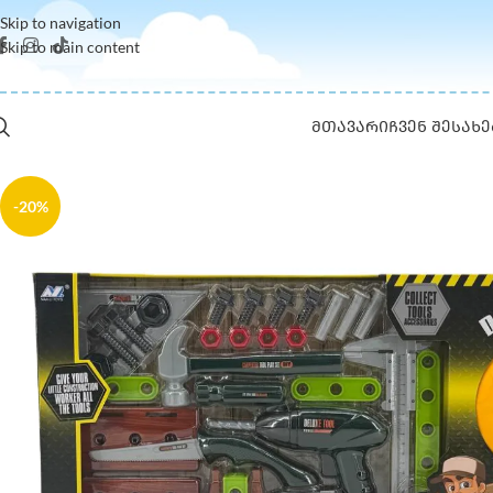
Skip to navigation
Skip to main content
ᲛᲗᲐᲕᲐᲠᲘ
ᲩᲕᲔᲜ ᲨᲔᲡᲐᲮᲔ
-20%