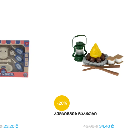
-20%
კემპინგის ნაკრები
23.20
₾
34.40
₾
₾
43.00
₾