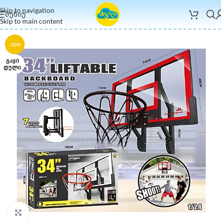
Skip to navigation
ᲛᲔᲜᲘᲣ
Skip to main content
-20%
ᲒᲐᲧᲘ
ᲓᲣᲚᲘ
Click to enlarge