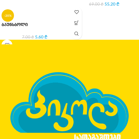
55.20
₾
69.00
₾
-20%
ბაუნსბოლი
5.60
₾
7.00
₾