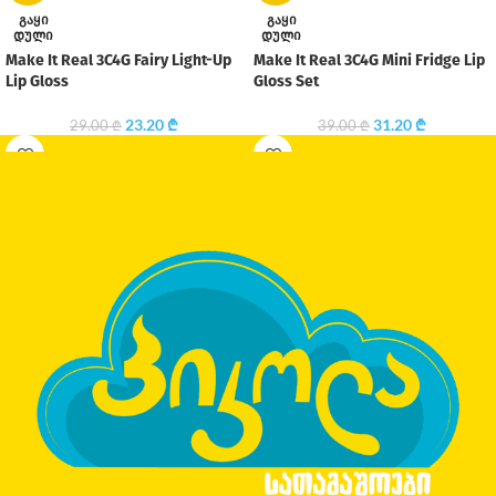
ᲒᲐᲧᲘ
ᲒᲐᲧᲘ
ᲓᲣᲚᲘ
ᲓᲣᲚᲘ
Make It Real 3C4G Fairy Light-Up
Make It Real 3C4G Mini Fridge Lip
Lip Gloss
Gloss Set
23.20
₾
31.20
₾
29.00
₾
39.00
₾