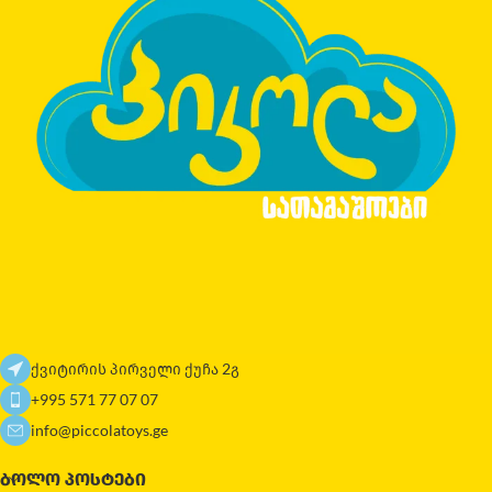
ქვიტირის პირველი ქუჩა 2გ
+995 571 77 07 07
info@piccolatoys.ge
ᲑᲝᲚᲝ ᲞᲝᲡᲢᲔᲑᲘ