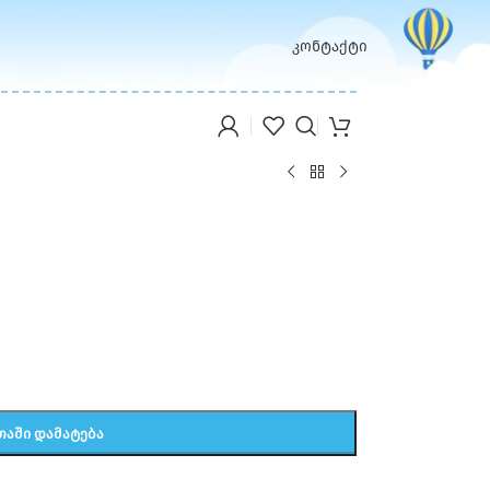
კონტაქტი
ᲗᲐᲨᲘ ᲓᲐᲛᲐᲢᲔᲑᲐ