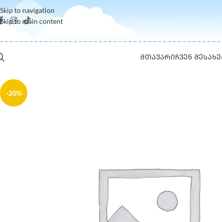
Skip to navigation
Skip to main content
ᲛᲗᲐᲕᲐᲠᲘ
ᲩᲕᲔᲜ ᲨᲔᲡᲐᲮᲔ
-20%