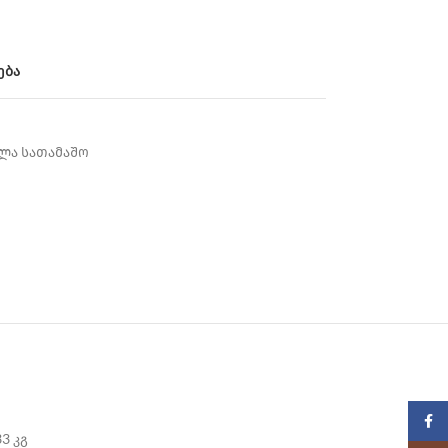
ება
ლა სათამაშო
Faceb
33 კგ