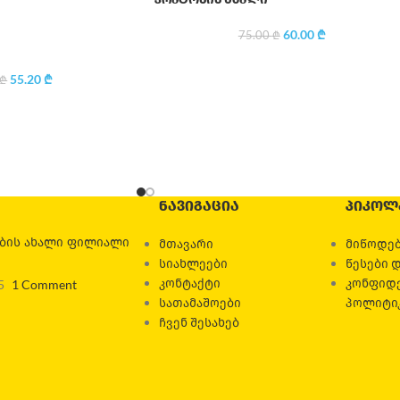
60.00
₾
75.00
₾
55.20
₾
₾
ᲜᲐᲕᲘᲒᲐᲪᲘᲐ
ᲞᲘᲙᲝᲚ
ების ახალი ფილიალი
მთავარი
მიწოდებ
სიახლეები
წესები 
კონტაქტი
კონფიდ
5
1 Comment
სათამაშოები
პოლიტი
ჩვენ შესახებ