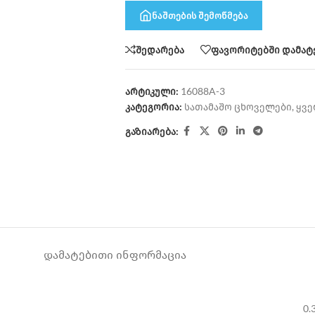
ნაშთების შემოწმება
შედარება
ფავორიტებში დამატ
არტიკული:
16088A-3
კატეგორია:
სათამაშო ცხოველები
,
ყვე
გაზიარება:
ᲓᲐᲛᲐᲢᲔᲑᲘᲗᲘ ᲘᲜᲤᲝᲠᲛᲐᲪᲘᲐ
0.