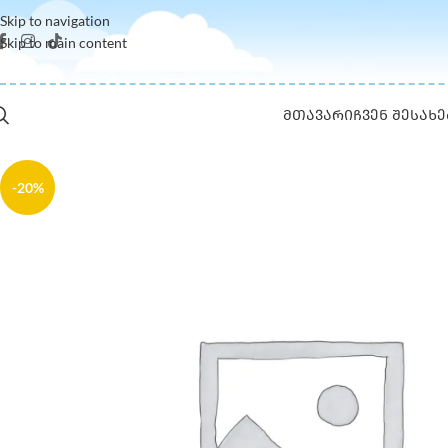
Skip to navigation
Skip to main content
ᲛᲗᲐᲕᲐᲠᲘ
ᲩᲕᲔᲜ ᲨᲔᲡᲐᲮᲔ
-20%