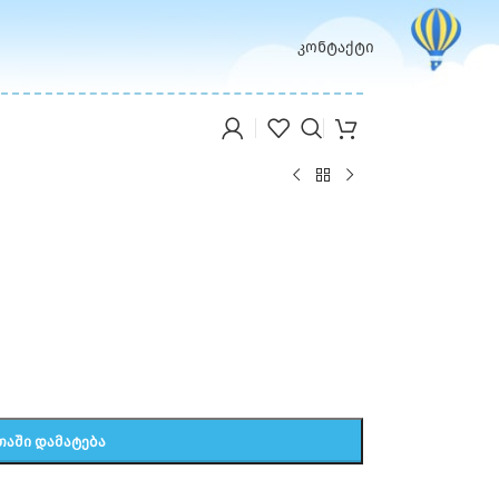
კონტაქტი
ᲗᲐᲨᲘ ᲓᲐᲛᲐᲢᲔᲑᲐ