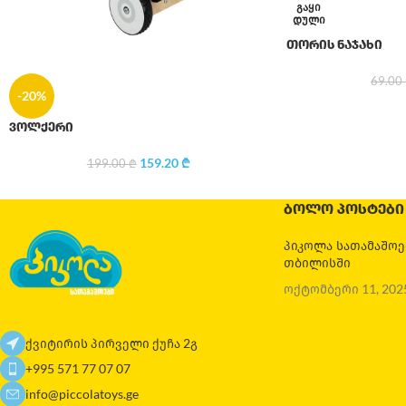
ᲒᲐᲧᲘ
ᲓᲣᲚᲘ
თორის ნაჯახი
69.00
-20%
ვოლქერი
159.20
₾
199.00
₾
ᲑᲝᲚᲝ ᲞᲝᲡᲢᲔᲑᲘ
პიკოლა სათამაშო
თბილისში
ოქტომბერი 11, 202
ქვიტირის პირველი ქუჩა 2გ
+995 571 77 07 07
info@piccolatoys.ge