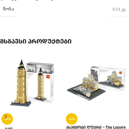
ᲬᲝᲜᲐ
0.51 კგ
მსგავსი პროდუქტები
-20%
-20%
ასაწყობი ლუვრი – The Louvre
ᲒᲐᲧᲘ