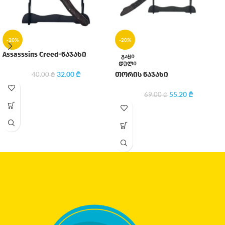
-20%
-20%
Assasssins Creed-ნაჯახი
ᲒᲐᲧᲘ
ᲓᲣᲚᲘ
32.00
₾
თორის ნაჯახი
40.00
₾
55.20
₾
69.00
₾