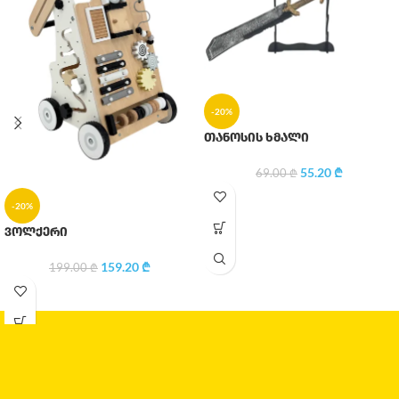
-20%
თანოსის ხმალი
55.20
₾
69.00
₾
-20%
ვოლქერი
159.20
₾
199.00
₾