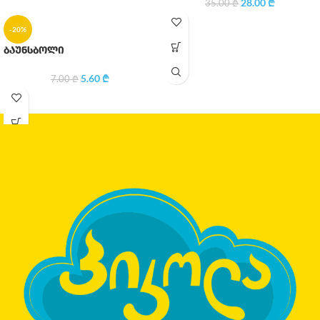
28.00
₾
35.00
₾
-20%
ბაუნსბოლი
5.60
₾
7.00
₾