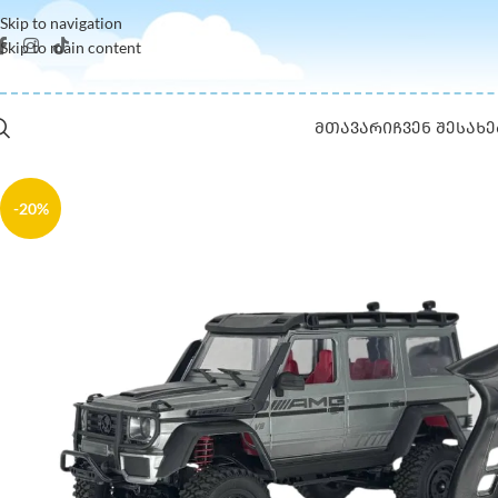
Skip to navigation
Skip to main content
ᲛᲗᲐᲕᲐᲠᲘ
ᲩᲕᲔᲜ ᲨᲔᲡᲐᲮᲔ
-20%