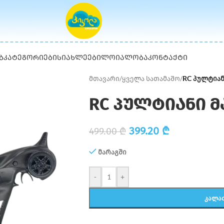
Ბ
ᲙᲐᲢᲔᲒᲝᲠᲘᲔᲑᲘ
ᲡᲘᲐᲮᲚᲔᲔᲑᲘ
ᲚᲝᲘᲐᲚᲝᲑᲐ
ᲙᲝᲜᲢᲐᲥᲢᲘ
მთავარი
/
ყველა სათამაშო
/
RC პულტიანი
RC პულტიანი მა
399.20
₾
499.00
₾
მარაგში
-
+
ᲙᲐᲚᲐ