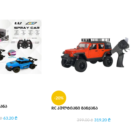
-20%
ანა
RC პულტიანი მანქანა
63.20
₾
₾
319.20
₾
399.00
₾