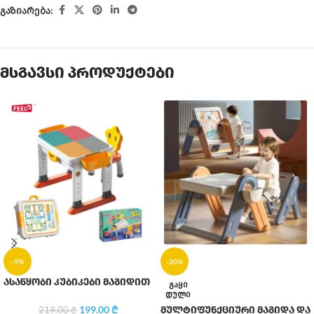
გაზიარება:
მსგავსი პროდუქტები
-9%
-20%
ასაწყობი კუბიკები მაგიდით
ᲒᲐᲧᲘ
ᲓᲣᲚᲘ
199.00
₾
მულტიფუნქციური მაგიდა და
219.00
₾