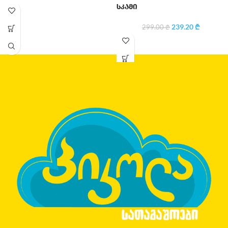
სკამი
239.20
₾
299.00
₾