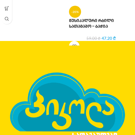
-20%
მუსიკალური რბილი
სათამაშო – ბაჭია
47.20
₾
59.00
₾