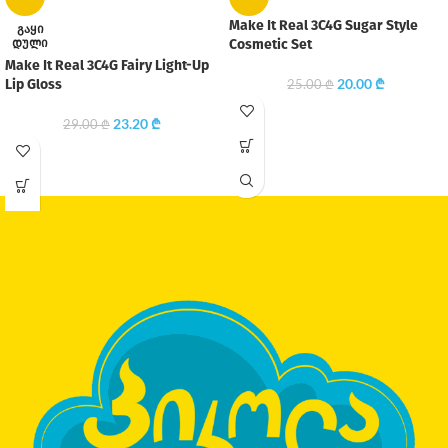
Make It Real 3C4G Sugar Style
ᲒᲐᲧᲘ
ᲓᲣᲚᲘ
Cosmetic Set
Make It Real 3C4G Fairy Light-Up
20.00
₾
Lip Gloss
25.00
₾
23.20
₾
29.00
₾