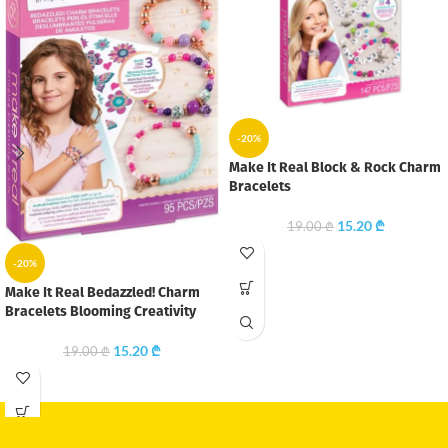
-20%
Make It Real Block & Rock Charm
Bracelets
15.20
₾
19.00
₾
-20%
Make It Real Bedazzled! Charm
Bracelets Blooming Creativity
15.20
₾
19.00
₾