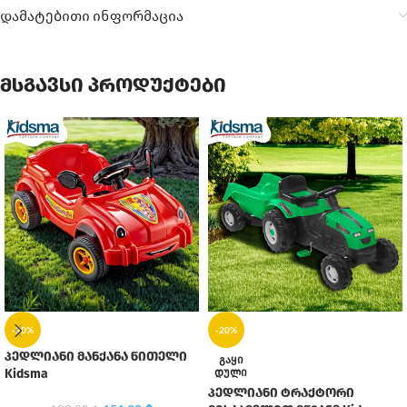
დამატებითი ინფორმაცია
მსგავსი პროდუქტები
-20%
-20%
პედლიანი მანქანა წითელი
ᲒᲐᲧᲘ
ᲓᲣᲚᲘ
Kidsma
პედლიანი ტრაქტორი