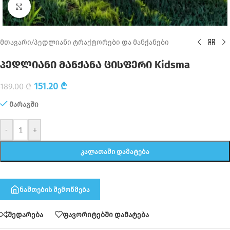
Click to enlarge
მთავარი
/
პედლიანი ტრაქტორები და მანქანები
პედლიანი მანქანა ცისფერი Kidsma
151.20
₾
189.00
₾
მარაგში
-
+
ᲙᲐᲚᲐᲗᲐᲨᲘ ᲓᲐᲛᲐᲢᲔᲑᲐ
ნაშთების შემოწმება
შედარება
ფავორიტებში დამატება