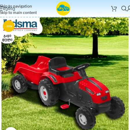
Skip to navigation
ᲛᲔᲜᲘᲣ
Skip to main content
-20%
ᲒᲐᲧᲘ
ᲓᲣᲚᲘ