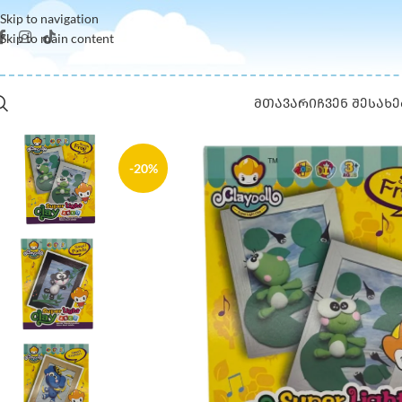
Skip to navigation
Skip to main content
ᲛᲗᲐᲕᲐᲠᲘ
ᲩᲕᲔᲜ ᲨᲔᲡᲐᲮᲔ
-20%