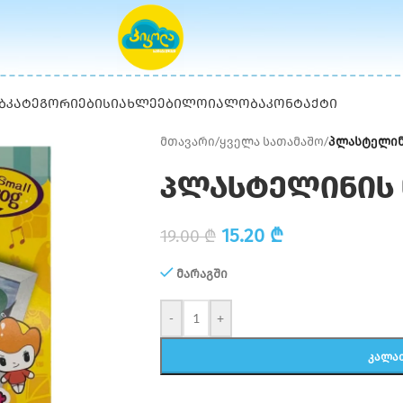
Ბ
ᲙᲐᲢᲔᲒᲝᲠᲘᲔᲑᲘ
ᲡᲘᲐᲮᲚᲔᲔᲑᲘ
ᲚᲝᲘᲐᲚᲝᲑᲐ
ᲙᲝᲜᲢᲐᲥᲢᲘ
მთავარი
/
ყველა სათამაშო
/
პლასტელინ
პლასტელინის 
15.20
₾
19.00
₾
მარაგში
-
+
ᲙᲐᲚᲐ