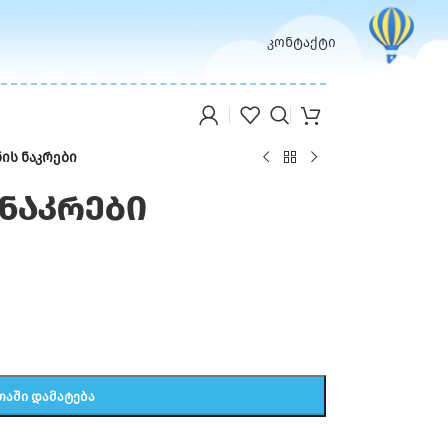
კონტაქტი
ის ნაკრები
ნაკრები
ᲗᲐᲨᲘ ᲓᲐᲛᲐᲢᲔᲑᲐ