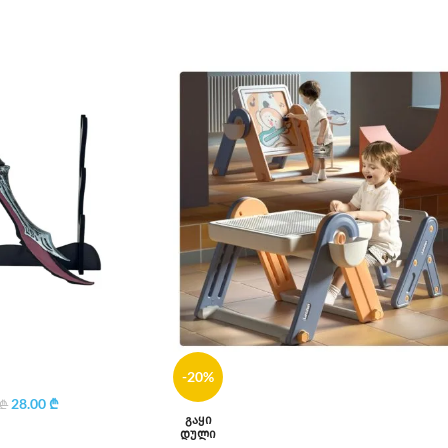
-20%
28.00
₾
₾
ᲒᲐᲧᲘ
ᲓᲣᲚᲘ