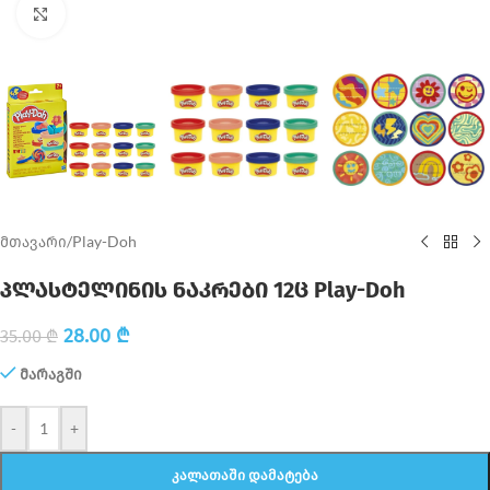
Click to enlarge
მთავარი
/
Play-Doh
პლასტელინის ნაკრები 12ც Play-Doh
28.00
₾
35.00
₾
მარაგში
-
+
ᲙᲐᲚᲐᲗᲐᲨᲘ ᲓᲐᲛᲐᲢᲔᲑᲐ