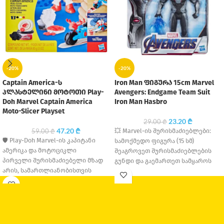
-20%
-20%
Captain America-ს
Iron Man ფიგურა 15cm Marvel
პლასტელინი მოტოთი Play-
Avengers: Endgame Team Suit
Doh Marvel Captain America
Iron Man Hasbro
Moto-Slicer Playset
23.20
₾
29.00
₾
47.20
₾
💥 Marvel-ის შურისმაძიებლები:
59.00
₾
🛡️ Play-Doh Marvel-ის კაპიტანი
სამოქმედო ფიგურა (15 სმ)
ამერიკა და მოტოციკლი
შეაგროვეთ შურისმაძიებლების
პირველი შურისმაძიებელი მზად
გუნდი და გაემართეთ სამყაროს
არის, სამართლიანობისთვის
გადასარჩენად! ეს 15
იბრძოლოს Play-Doh-ს ამ
სანტიმეტრიანი ფიგურები
სათავგადასავლო ნაკრებით!
წარმოადგენენ
დაეხმარეთ კაპიტან