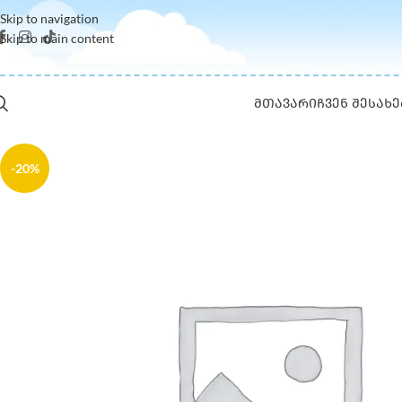
Skip to navigation
Skip to main content
ᲛᲗᲐᲕᲐᲠᲘ
ᲩᲕᲔᲜ ᲨᲔᲡᲐᲮᲔ
-20%