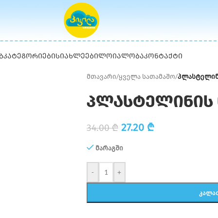
Ბ
ᲙᲐᲢᲔᲒᲝᲠᲘᲔᲑᲘ
ᲡᲘᲐᲮᲚᲔᲔᲑᲘ
ᲚᲝᲘᲐᲚᲝᲑᲐ
ᲙᲝᲜᲢᲐᲥᲢᲘ
მთავარი
/
ყველა სათამაშო
/
პლასტელინ
პლასტელინის 
27.20
₾
34.00
₾
მარაგში
-
+
ᲙᲐᲚᲐ