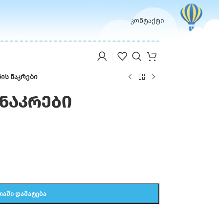
კონტაქტი
ის ნაკრები
ნაკრები
ᲗᲐᲨᲘ ᲓᲐᲛᲐᲢᲔᲑᲐ