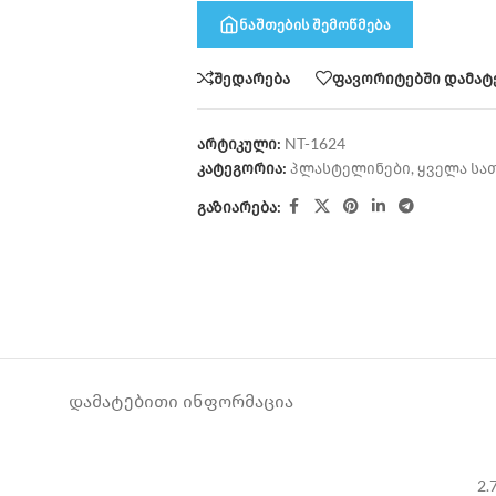
ნაშთების შემოწმება
შედარება
ფავორიტებში დამატ
არტიკული:
NT-1624
კატეგორია:
პლასტელინები
,
ყველა სა
გაზიარება:
ᲓᲐᲛᲐᲢᲔᲑᲘᲗᲘ ᲘᲜᲤᲝᲠᲛᲐᲪᲘᲐ
2.