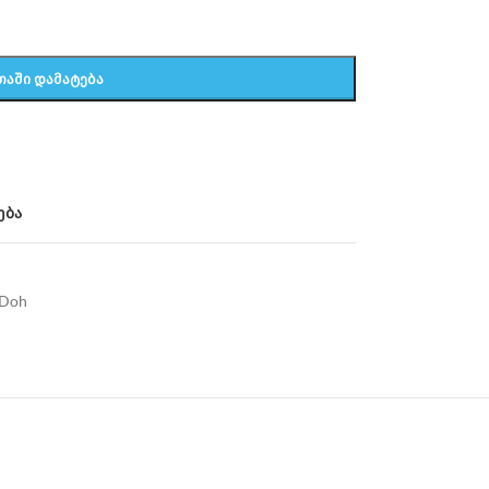
ᲗᲐᲨᲘ ᲓᲐᲛᲐᲢᲔᲑᲐ
ება
-Doh