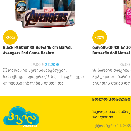
-20%
-20%
Black Panther ფიგურა 15 cm Marvel
ბარბის თოჯინა 30ს
Avengers End Game Hasbro
Butterfly doll Mattel
23.20
₾
29.00
₾
35.00
💥 Marvel-ის შურისმაძიებლები:
🦋 ბარბის თოჯინა
სამოქმედო ფიგურა (15 სმ) შეაგროვეთ
პეპლებით ბარბი 
შურისმაძიებლების გუნდი და
შეხვდეს მზიან დღ
გაემართეთ სამყაროს გადასარჩენად! ეს
თავგადასავლებს 
15 სანტიმეტრიანი ფიგურები
ᲑᲝᲚᲝ ᲞᲝᲡᲢᲔᲑᲘ
წარმოადგენენ
პიკოლა სათამაშო
თბილისში
ოქტომბერი 11, 202