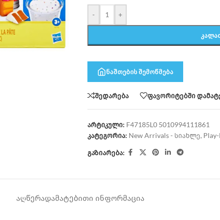
-
+
ᲙᲐᲚᲐ
ნაშთების შემოწმება
შედარება
ფავორიტებში დამატ
არტიკული:
F47185L0 5010994111861
კატეგორია:
New Arrivals - სიახლე
,
Play
გაზიარება:
ᲐᲦᲬᲔᲠᲐ
ᲓᲐᲛᲐᲢᲔᲑᲘᲗᲘ ᲘᲜᲤᲝᲠᲛᲐᲪᲘᲐ