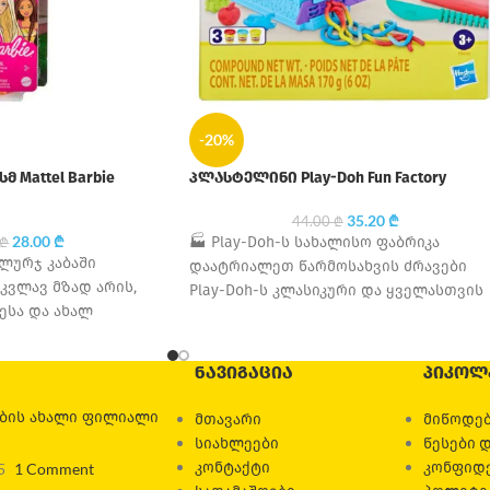
-20%
მ Mattel Barbie
პლასტელინი Play-Doh Fun Factory
35.20
₾
44.00
₾
28.00
₾
🏭 Play-Doh-ს სახალისო ფაბრიკა
₾
 ლურჯ კაბაში
დაატრიალეთ წარმოსახვის ძრავები
კვლავ მზად არის,
Play-Doh-ს კლასიკური და ყველასთვის
ესა და ახალ
საყვარელი სახალისო ფაბრიკის
თავისი მოდური და
ნაკრებით! ეს სათამაშო წლებია,
ბავშვების
ᲜᲐᲕᲘᲒᲐᲪᲘᲐ
ᲞᲘᲙᲝᲚ
ების ახალი ფილიალი
მთავარი
მიწოდებ
სიახლეები
წესები 
კონტაქტი
კონფიდ
5
1 Comment