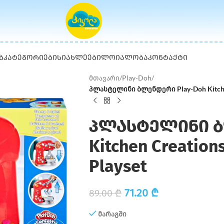
Ბ
ᲙᲐᲢᲔᲒᲝᲠᲘᲔᲑᲘ
ᲡᲘᲐᲮᲚᲔᲔᲑᲘ
ᲚᲝᲘᲐᲚᲝᲑᲐ
ᲙᲝᲜᲢᲐᲥᲢᲘ
მთავარი
/
Play-Doh
/
პლასტელინი ბლენდერი Play-Doh Kitchen 
პლასტელინი ბ
Kitchen Creation
Playset
71.20
₾
89.00
₾
მარაგში