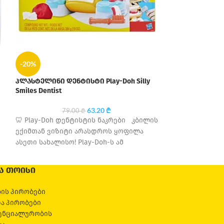
-20%
-20%
პლასტელინი დენტისტი Play-Doh Silly
პლასტელინი მებ
Smiles Dentist
Flowers Playset
63.20
₾
79.00
₾
79
🦷 Play-Doh დენტისტის ნაკრები კბილის
🌷 Play-Doh-ს 
ექიმთან ვიზიტი არასდროს ყოფილა
გაზარდეთ ყველ
ასეთი სახალისო! Play-Doh-ს ამ
უჩვეულო ყვავი
კლასიკური ნაკრებით თქვენი პატარა
ოთახში! Play-D
სტომატოლოგი შეძლებს,
ნაკრებით თქვე
Ა ᲗᲝᲘᲡᲘ
ის პირობები
და პირობები
ენციალურობის