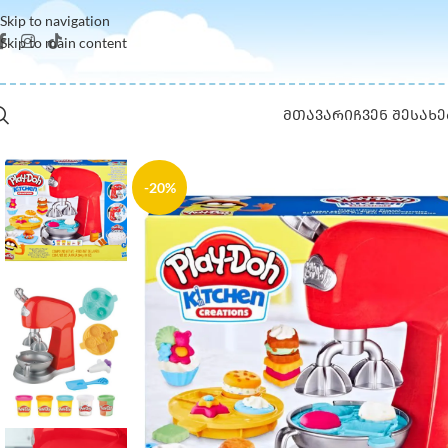
Skip to navigation
Skip to main content
ᲛᲗᲐᲕᲐᲠᲘ
ᲩᲕᲔᲜ ᲨᲔᲡᲐᲮᲔ
-20%