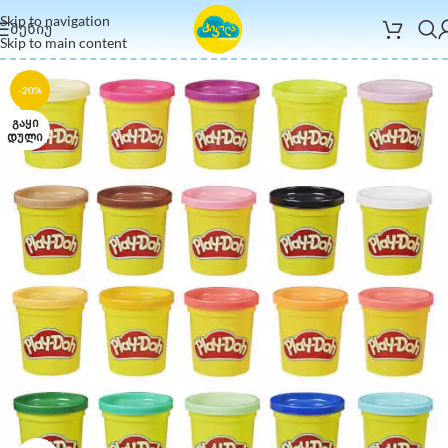
Skip to navigation
ᲛᲔᲜᲘᲣ
Skip to main content
-20%
ᲒᲐᲧᲘ
ᲓᲣᲚᲘ