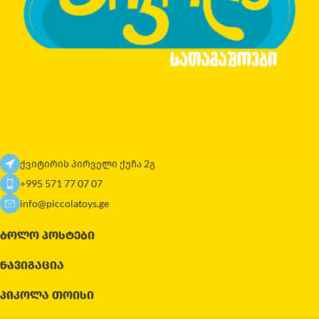
ქვიტირის პირველი ქუჩა 2გ
+995 571 77 07 07
info@piccolatoys.ge
ᲑᲝᲚᲝ ᲞᲝᲡᲢᲔᲑᲘ
ᲜᲐᲕᲘᲒᲐᲪᲘᲐ
ᲞᲘᲙᲝᲚᲐ ᲗᲝᲘᲡᲘ